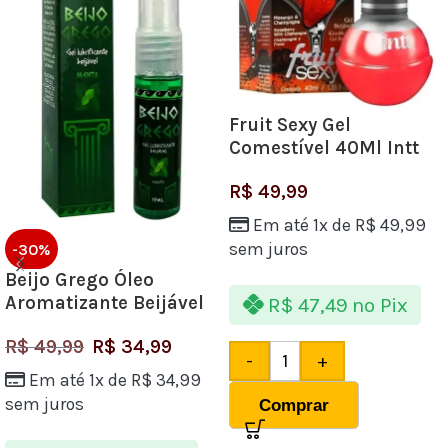
Fruit Sexy Gel
Comestível 40Ml Intt
Morango Com
R$
49,99
Champanhe Hot
Em até 1x de
R$
49,99
sem juros
-30%
Beijo Grego Óleo
Aromatizante Beijável
R$
47,49
no Pix
Sabor Menta 15ml Garji
R$
49,99
R$
34,99
-
+
Em até 1x de
R$
34,99
sem juros
Comprar