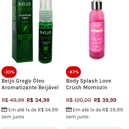
-30%
-67%
Beijo Grego Óleo
Body Splash Love
Aromatizante Beijável
Crush Momozin
Sabor Menta 15ml Garji
R$
49,99
R$
34,99
R$
120,00
R$
39,99
Em até 1x de
R$
34,99
Em até 1x de
R$
39,99
sem juros
sem juros