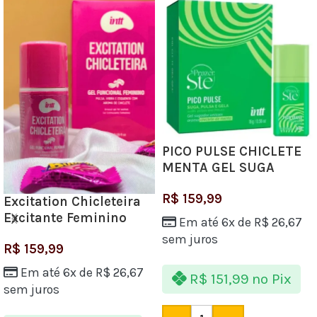
PICO PULSE CHICLETE
MENTA GEL SUGA
VIBRA PULSA 16G INTT
R$
159,99
Excitation Chicleteira
Excitante Feminino
Em até 6x de
R$
26,67
17ml Linha Collors Intt
sem juros
R$
159,99
Em até 6x de
R$
26,67
R$
151,99
no Pix
sem juros