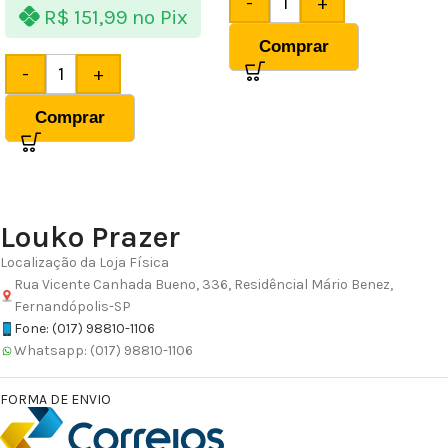
-
+
R$
151,99
no Pix
Comprar
-
+
Comprar
Louko Prazer
Localização da Loja Física
Rua Vicente Canhada Bueno, 336, Residêncial Mário Benez,
Fernandópolis-SP
Fone: (017) 98810-1106
Whatsapp: (017) 98810-1106
FORMA DE ENVIO