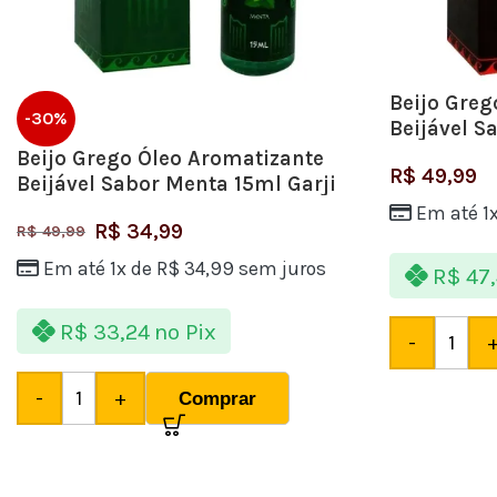
Beijo Greg
-30%
Beijável 
Garji
Beijo Grego Óleo Aromatizante
R$
49,99
Beijável Sabor Menta 15ml Garji
Em até 1
R$
34,99
R$
49,99
Em até 1x de
R$
34,99
sem juros
R$
47,
R$
33,24
no Pix
-
-
+
Comprar