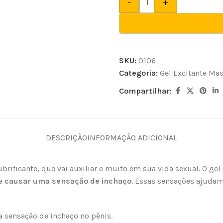
-
+
SKU:
0106
Categoria:
Gel Excitante Ma
Compartilhar:
DESCRIÇÃO
INFORMAÇÃO ADICIONAL
rificante, que vai auxiliar e muito em sua vida sexual. O ge
 e
causar uma sensação de inchaço
. Essas sensações ajudam
 a sensação de inchaço no pênis.