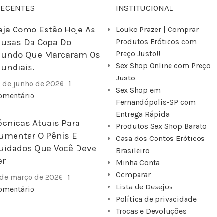
RECENTES
INSTITUCIONAL
eja Como Estão Hoje As
Louko Prazer | Comprar
usas Da Copa Do
Produtos Eróticos com
Preço Justo!!
undo Que Marcaram Os
Sex Shop Online com Preço
undiais.
Justo
2 de junho de 2026
1
Sex Shop em
omentário
Fernandópolis-SP com
Entrega Rápida
écnicas Atuais Para
Produtos Sex Shop Barato
umentar O Pênis E
Casa dos Contos Eróticos
uidados Que Você Deve
Brasileiro
er
Minha Conta
Comparar
 de março de 2026
1
Lista de Desejos
omentário
Política de privacidade
Trocas e Devoluções