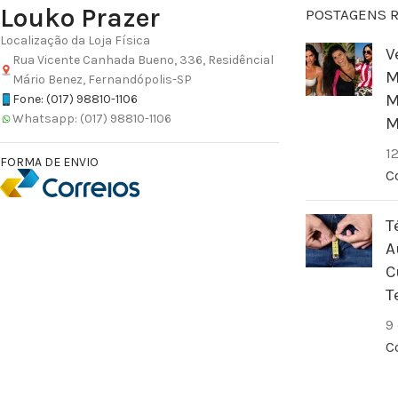
Louko Prazer
POSTAGENS 
Localização da Loja Física
V
Rua Vicente Canhada Bueno, 336, Residêncial
M
Mário Benez, Fernandópolis-SP
M
Fone: (017) 98810-1106
Whatsapp: (017) 98810-1106
M
1
FORMA DE ENVIO
C
T
A
C
T
9
C