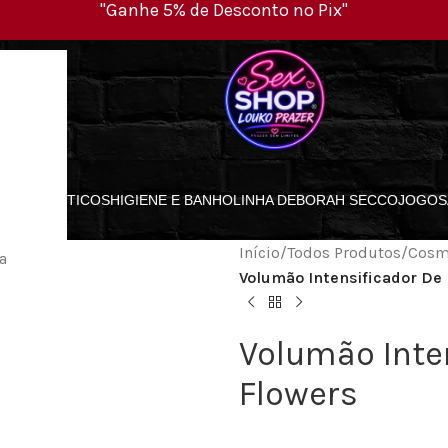
"Ganhe 5% de Desconto no Pix"
ES
COSMÉTICOS
HIGIENE E BANHO
LINHA DEBORAH SECCO
JOGOS
Início
/
Todos Produtos
/
Cosm
a
Volumão Intensificador De
Volumão Inte
Flowers