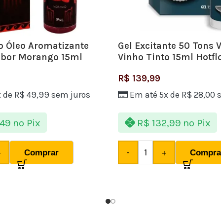
o Óleo Aromatizante
Gel Excitante 50 Tons 
Sabor Morango 15ml
Vinho Tinto 15ml Hotfl
R$
139,99
x de
R$
49,99
sem juros
Em até 5x de
R$
28,00
s
49
no Pix
R$
132,99
no Pix
+
-
+
Comprar
Compra