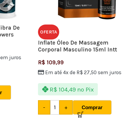
Vibra De
OFERTA
owers
Inflate Óleo De Massagem
Corporal Masculino 15ml Intt
em juros
R$
109,99
Em até 4x de
R$
27,50
sem juros
R$
104,49
no Pix
r
-
+
Comprar