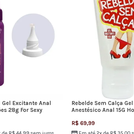
 Gel Excitante Anal
Rebelde Sem Calça Gel
es 28g For Sexy
Anestésico Anal 15G Ho
R$
69,99
x de
R$
44,99
sem juros
Em até 2x de
R$
35,00
s