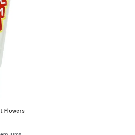
t Flowers
em juros