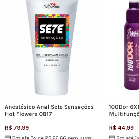
Anestésico Anal Sete Sensações
100Dor 6X1
Hot Flowers 0817
Multifunçõ
R$
79,99
R$
44,99
Em até 3x de
R$
26,66
sem juros
Em até 1