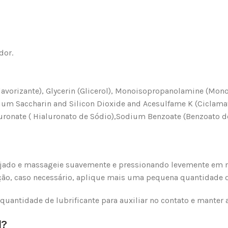
dor.
avorizante), Glycerin (Glicerol), Monoisopropanolamine (Mono
 Saccharin and Silicon Dioxide and Acesulfame K (Ciclamato 
onate ( Hialuronato de Sódio),Sodium Benzoate (Benzoato de 
desejado e massageie suavemente e pressionando levemente em
ação, caso necessário, aplique mais uma pequena quantidade do
uantidade de lubrificante para auxiliar no contato e manter 
l?