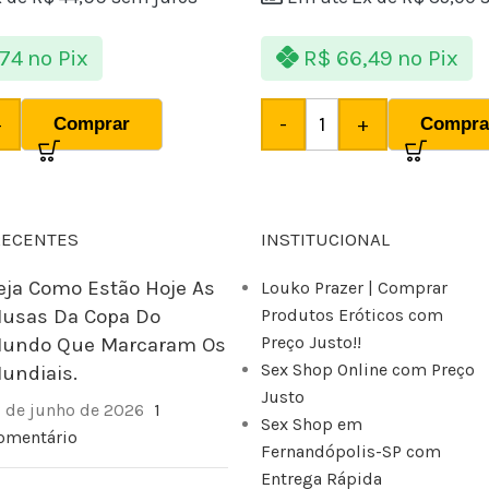
74
no Pix
R$
66,49
no Pix
+
-
+
Comprar
Compra
RECENTES
INSTITUCIONAL
eja Como Estão Hoje As
Louko Prazer | Comprar
usas Da Copa Do
Produtos Eróticos com
Preço Justo!!
undo Que Marcaram Os
Sex Shop Online com Preço
undiais.
Justo
2 de junho de 2026
1
Sex Shop em
omentário
Fernandópolis-SP com
Entrega Rápida