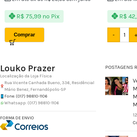
R$
75,99
no Pix
R$
42,
-
Comprar
Louko Prazer
POSTAGENS 
Localização da Loja Física
V
Rua Vicente Canhada Bueno, 336, Residêncial
M
Mário Benez, Fernandópolis-SP
M
Fone: (017) 98810-1106
Whatsapp: (017) 98810-1106
M
1
FORMA DE ENVIO
C