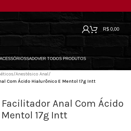
R$
0,00
ACESSÓRIOS
SADO
VER TODOS PRODUTOS
éticos
/
Anestésico Anal
/
Anal Com Ácido Hialurônico E Mentol 17g Intt
l Facilitador Anal Com Ácido
 Mentol 17g Intt