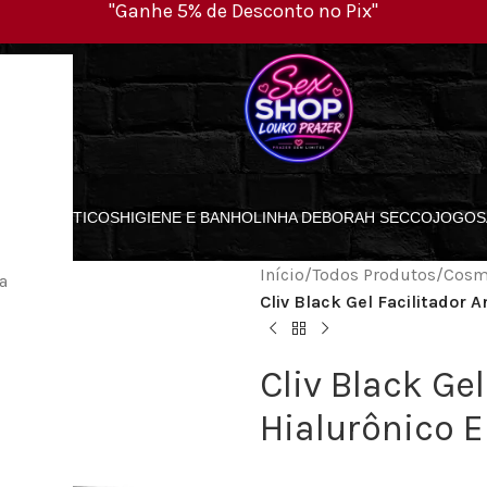
"Ganhe 5% de Desconto no Pix"
ES
COSMÉTICOS
HIGIENE E BANHO
LINHA DEBORAH SECCO
JOGOS
Início
/
Todos Produtos
/
Cosm
a
Cliv Black Gel Facilitador 
Cliv Black Ge
Hialurônico E