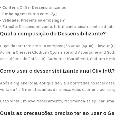
•
Contém:
01 Gel Dessensibilizante;
•
Embalagem:
Pump com 17g;
•
Validade:
Presente na embalagem;
•
Função:
Dessensibilizante, lubrificante, cicatrizante e dilata
Qual a composição do Dessensibilizante?
O gel da Intt tem em sua composição Aqua (Água), Flavour (Fl
Acmella Oleracea),Sodium Cyclamate and Aspartame and Sodium
Acesulfame de Potássio), Carbomer (Carbômer), Sodium Hyalur
Como usar o dessensibilizante anal Cliv Intt?
Após a higiene local, aplique de 2 a 3 borrifadas no local 
volta de 1 a 3 minutos antes da transa. Após ocorrer a penetr
Caso sinta um leve ressecamento, recomenda-se aplicar uma q
Quais as precauções preciso ter ao usar o Ge