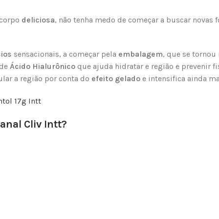
 corpo
deliciosa
, não tenha medo de começar a buscar novas fo
cios
sensacionais, a começar pela
embalagem
, que se tornou
 de
Ácido Hialurônico
que ajuda hidratar e região e prevenir f
ular a região por conta do
efeito gelado
e intensifica ainda m
anal Cliv Intt?